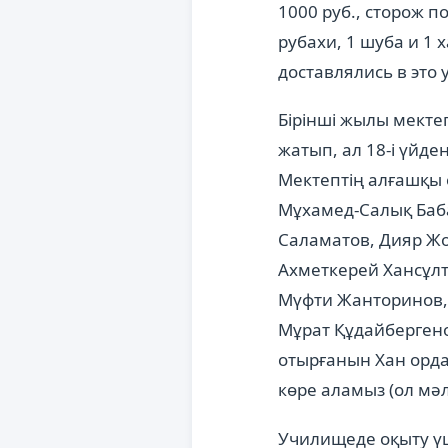
1000 руб., сторож 
рубахи, 1 шуба и 1
доставлялись в это 
Бірінші жылы мекте
жатып, ал 18-і үйден
Мектептің алғашқы
Мұхамед-Салық Баба
Саламатов, Дияр Жо
Ахметкерей Хансұл
Мүфти Жанторинов, 
Мұрат Құдайбергено
отырғанын Хан орда
көре аламыз (ол мә
Училищеде оқыту ү