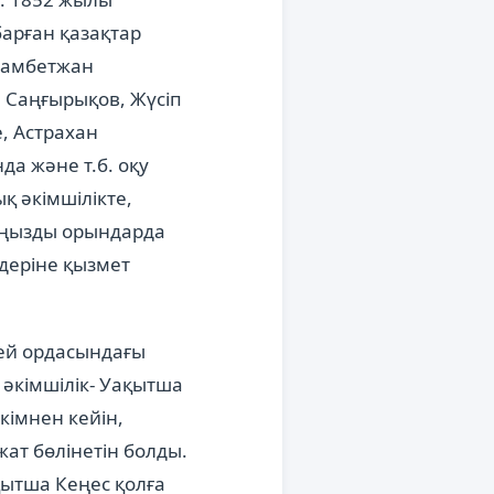
барған қазақтар
хамбетжан
 Саңғырықов, Жүсіп
, Астрахан
да және т.б. оқу
қ әкімшілікте,
маңызды орындарда
ндеріне қызмет
кей ордасындағы
әкімшілік- Уақытша
кімнен кейін,
ат бөлінетін болды.
қытша Кеңес қолға