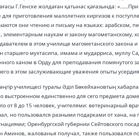
ғасы Г.Генске жолдаған қатынас қағазында: «……При
для приготовления малолетних киргизов к поступле
чаются они чтению и письму на языках: арабском, п
м, элементарным наукам и закону магометанскому, х
авателем в этом училище магометанского закона и
н старшего мухтасипа, имама и мударриса, муллу С
ного ханом в Орду для преподавания помянутого за
его в этом заслуживающие уважения опыты усердия»
ңгір училищесі туралы Әділ Бөкейхановтың хабарла
о выстроенном единственно для сего предмета доме
о от 8 до 15 человек, учителями: ветеринарный вра
чал, но пользовался разными подарками от хана, 
гнациями; Оренбургской губернии Сейтовского поса
 Аминов, жалованья получал, также пользовался по