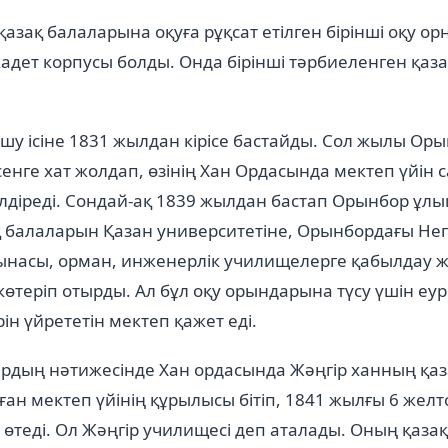
азақ балаларына оқуға рұқсат етілген бірінші оқу о
дет корпусы болды. Онда бірінші тәрбиеленген қаз
ашу ісіне 1831 жылдан кірісе бастайды. Сол жылы Оры
енге хат жолдап, өзінің Хан Ордасында мектеп үйін с
лдіреді. Сондай-ақ 1839 жылдан бастап Орынбор ұл
 балаларын Қазан университетіне, Орынбордағы Не
ынасы, орман, инженерлік училищелерге қабылдау ж
көтеріп отырды. Ал бұл оқу орындарына түсу үшін еу
рін үйрететін мектеп қажет еді.
ардың нәтижесінде Хан ордасында Жәңгір ханның қаз
ан мектеп үйінің құрылысы бітіп, 1841 жылғы 6 жел
өтеді. Ол Жәңгір училищесі деп аталады. Оның қазақ 