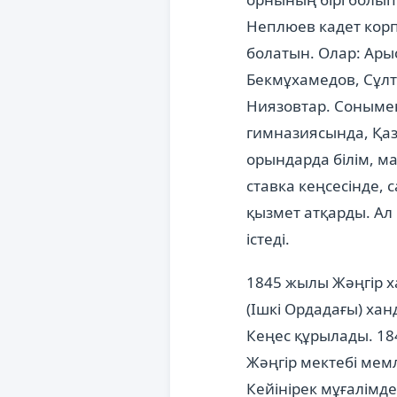
Неплюев кадет корпу
болатын. Олар: Ар
Бекмұхамедов, Сұл
Ниязовтар. Сонымен
гимназиясында, Қаз
орындарда білім, м
ставка кеңсесінде, 
қызмет атқарды. Ал 
істеді.
1845 жылы Жәңгір х
(Ішкі Ордадағы) ха
Кеңес құрылады. 18
Жәңгір мектебі мем
Кейінірек мұғалімд