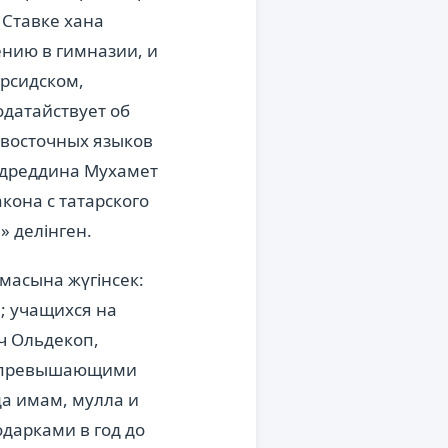
 Ставке хана
нию в гимназии, и
ерсидском,
одатайствует об
 восточных языков
адреддина Мухамет
кона с татарского
 делінген.
масына жүгінсек:
; учащихся на
ч Ольдекоп,
на превышающими
да имам, мулла и
дарками в год до