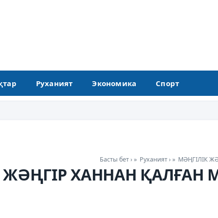
қтар
Руханият
Экономика
Спорт
Басты бет
»
Руханият
»
МӘҢГІЛІК ЖӘ
 ЖӘҢГІР ХАННАН ҚАЛҒАН 