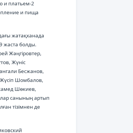
ю и платьем-2
топление и пища
дағы жатақханада
 9 жаста болды.
ей Жәңгіровтер,
тов, Жүніс
Хангали Бесжанов,
 Жүсіп Шомбалов,
ұхамед Шөкиев,
шылар санының артып
ған тізімнен де
яковский