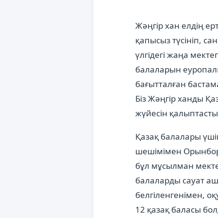
Жәңгір хан елдің ер
қапысыз түсініп, с
үлгідегі жаңа мекте
балаларын еуропалы
бағытталған бастам
Біз Жәңгір ханды Қ
жүйесін қалыптастыр
Қазақ балалары үші
шешімімен Орынбор
бұл мұсылман мекте
балаларды сауат аш
белгіленгенімен, о
12 қазақ баласы бо