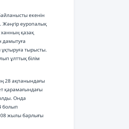
 байланысты екенін
ы. Жәңгір еуропалық
ы ханның қазақ
н дамытуға
 ұқтыруға тырысты.
лып ұлттық білім
дың 28 ақпанындағы
ет қарамағындағы
олды. Онда
4 болып
1808 жылы барлығы