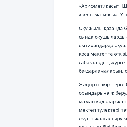
«Арифметикасы», Шу
хрестоматиясы», Ус
Оқу жылы қазанда 
сында оқушылардың
емтихандарда оқушы
қоса мектепте өткізі
сабақтардың жүргізі
бағдарламаларын, о
Жәңгір шәкірттерге
орындарына жіберу,
маман кадрлар және
мектеп түлектері п
оқуын жалғастыру м
орнының бірі болып