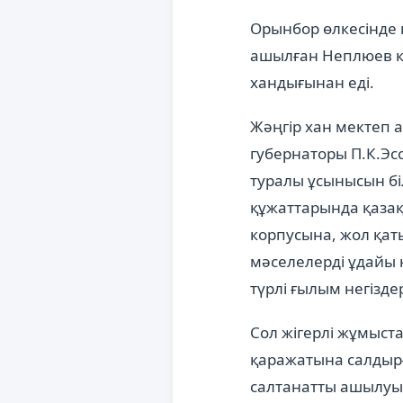
Орынбор өлкесінде қ
ашылған Неплюев ка
хандығынан еді.
Жәңгір хан мектеп 
губернаторы П.К.Эсс
туралы ұсынысын бі
құжаттарында қазақ
корпусына, жол қат
мәселелерді ұдайы 
түрлі ғылым негізде
Сол жігерлі жұмыст
қаражатына салдырғ
салтанатты ашылуы 