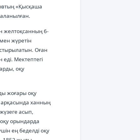
ховтың «Қысқаша
даланылған.
н желтоқсанның 6-
мен жүретін
ыстырылатын. Оған
н еді. Мектептегі
арды, оқу
ды жоғары оқу
ң арқасында ханның
жүзеге асып,
 оқу орындарда
шін ең беделді оқу
і. 1852 жылы