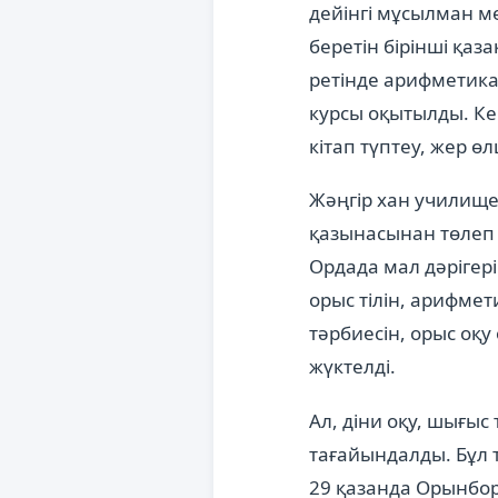
дейінгі мұсылман м
беретін бірінші қаз
ретінде арифметика,
курсы оқытылды. Ке
кітап түптеу, жер ө
Жәңгір хан училище
қазынасынан төлеп
Ордада мал дәрігер
орыс тілін, арифме
тәрбиесін, орыс оқу
жүктелді.
Ал, діни оқу, шығы
тағайындалды. Бұл
29 қазанда Орынбор