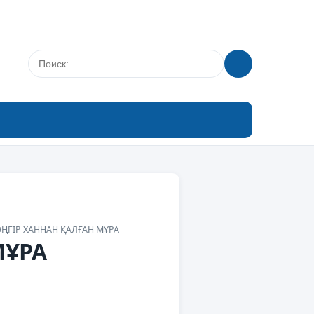
ҢГІР ХАННАН ҚАЛҒАН МҰРА
МҰРА