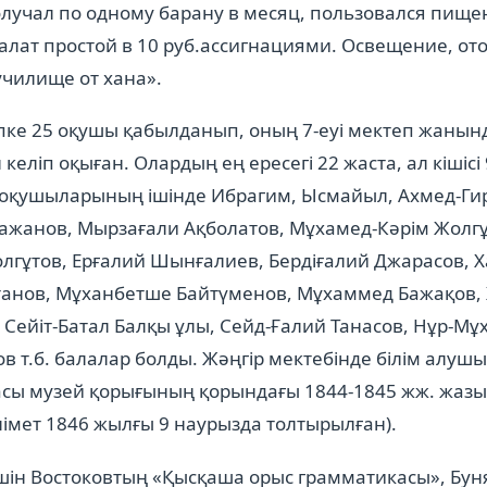
получал по одному барану в месяц, пользовался пище
 халат простой в 10 руб.ассигнациями. Освещение, о
училище от хана».
пке 25 оқушы қабылданып, оның 7-еуі мектеп жанын
 келіп оқыған. Олардың ең ересегі 22 жаста, ал кішісі
 оқушыларының ішінде Ибрагим, Ысмайыл, Ахмед-Гир
жанов, Мырзағали Ақболатов, Мұхамед-Кәрім Жолгұ
лгұтов, Ерғалий Шынғалиев, Бердіғалий Джарасов, 
танов, Мұханбетше Байтүменов, Мұхаммед Бажақов,
Сейіт-Батал Балқы ұлы, Сейд-Ғалий Танасов, Нұр-М
в т.б. балалар болды. Жәңгір мектебінде білім алу
сы музей қорығының қорындағы 1844-1845 жж. жазыл
лімет 1846 жылғы 9 наурызда толтырылған).
шін Востоковтың «Қысқаша орыс грамматикасы», Бун