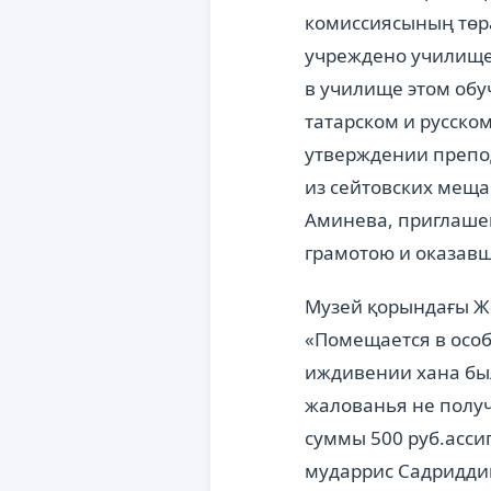
комиссиясының төра
учреждено училище 
в училище этом обу
татарском и русско
утверждении препод
из сейтовских меща
Аминева, приглашен
грамотою и оказавш
Музей қорындағы Жә
«Помещается в особ
иждивении хана был
жалованья не полу
суммы 500 руб.асси
мударрис Садриддин