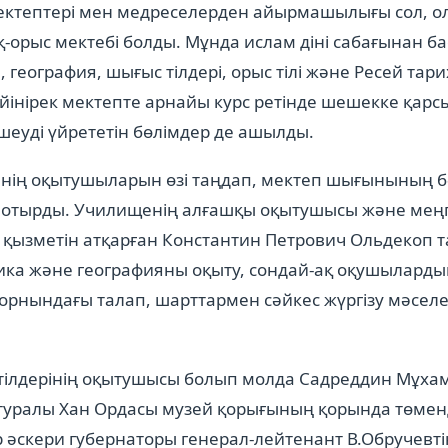
ектептері мен медреселерден айырмашылығы сол, ол
ақ-орыс мектебі болды. Мұнда ислам діні сабағынан ба
 география, шығыс тілдері, орыс тілі және Ресей та
йінірек мектепте арнайы курс ретінде шешекке қарсы
лшеуді үйрететін бөлімдер де ашылды.
нің оқытушыларын өзі таңдап, мектеп шығынының бә
 отырды. Училищенің алғашқы оқытушысы және меңг
і қызметін атқарған Константин Петрович Ольдекоп 
тика және географияны оқыту, сондай-ақ оқушылардың
 орнындағы талап, шарттармен сәйкес жүргізу мәселе
с тілдерінің оқытушысы болып молда Садреддин Мұх
 туралы Хан Ордасы музей қорығының қорында төмен
 әскери губернаторы генерал-лейтенант В.Обручевт