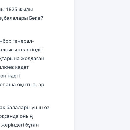
рны 1825 жылы
ақ балалары Бөкей
нбор генерал-
алғысы келетіндігі
ықтарына жолдаған
плюев кадет
өніндегі
ропаша оқытып, әр
ақ балалары үшін өз
тоқсанда оның
жеріндегі бұған