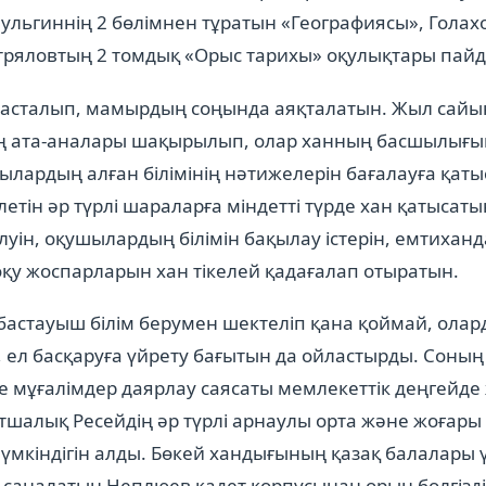
льгиннің 2 бөлімнен тұратын «Географиясы», Гола
тряловтың 2 томдық «Орыс тарихы» оқулықтары пай
басталып, мамырдың соңында аяқталатын. Жыл сайы
 ата-аналары шақырылып, олар ханның басшылығы
лардың алған білімінің нәтижелерін бағалауға қат
летін әр түрлі шараларға міндетті түрде хан қатысаты
луін, оқушылардың білімін бақылау істерін, емтиханд
қу жоспарларын хан тікелей қадағалап отыратын.
 бастауыш білім берумен шектеліп қана қоймай, олар
 ел басқаруға үйрету бағытын да ойластырды. Соны
 мұғалімдер даярлау саясаты мемлекеттік деңгейде 
атшалық Ресейдің әр түрлі арнаулы орта және жоғары
үмкіндігін алды. Бөкей хандығының қазақ балалары ү
 саналатын Неплюев кадет корпусынан орын бөлгізд