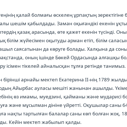
теңінің қалай болмағы өскелең ұрпақтың зеректігіне
аналы шешім қабылдады. Заман оқығандікі екенін ұқт
птердің қазақ арасында, өте қажет екенін түсінді. Он
қ білім жүйесімен оқытуды арман етіп, білім саласы
ашыл саясатынан да көруге болады. Халқына да соны
азақстанда, оның ішінде Бөкей Ордасында алғашқы бо
у ісімен тікелей айналысқан тұлға ретінде танимыз.
н бірінші арнайы мектеп Екатерина II-нің 1789 жыл
дың Айырбас ауласы мешіті жанынан ашылды. Үкім
бінің өз имамы, муедзині, қайманы және мударисі б
уға және мұсылман дініне үйретті. Оқушылар саны 6
қуға нақты тартылған балалар саны көп болған жоқ. 
лды. Кейін мектеп жабылып қалды.