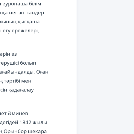
 еуропаша білім
сқа негізгі пәндер
рихының қысқаша
 егу ережелері,
рін өз
ерушісі болып
тағайындалды. Оған
 тәртібі мен
сін қадағалау
амет Әминев
дегідей 1842 жылы
ің Орынбор шекара