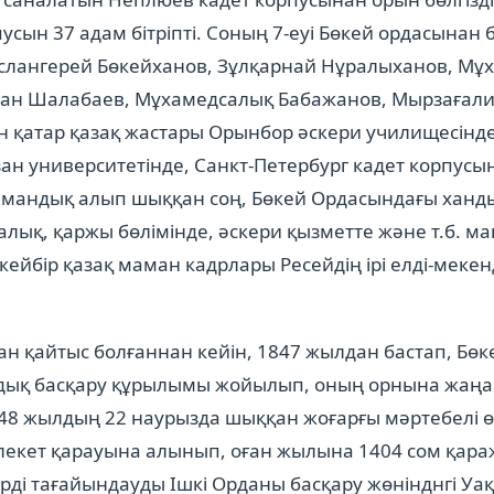
сын 37 адам бітріпті. Соның 7-еуі Бөкей ордасынан 
ыслангерей Бөкейханов, Зұлқарнай Нұралыханов, Мұ
тан Шалабаев, Мұхамедсалық Бабажанов, Мырзағали
 қатар қазақ жастары Орынбор әскери училищесінде
ан университетінде, Санкт-Петербург кадет корпусын
амандық алып шыққан соң, Бөкей Ордасындағы ханды
салық, қаржы бөлімінде, әскери қызметте және т.б. 
кейбір қазақ маман кадрлары Ресейдің ірі елді-меке
ан қайтыс болғаннан кейін, 1847 жылдан бастап, Бө
ндық басқару құрылымы жойылып, оның орнына жаңа 
48 жылдың 22 наурызда шыққан жоғарғы мәртебелі ө
лекет қарауына алынып, оған жылына 1404 сом қараж
ерді тағайындауды Ішкі Орданы басқару жөнінднгі Уа