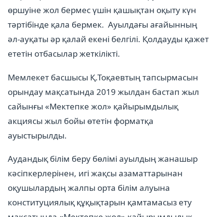
өршуіне жол бермес үшін қашықтан оқыту күн
тәртібінде қала бермек. Ауылдағы ағайынның
әл-ауқаты әр қалай екені белгілі. Қолдауды қажет
ететін отбасылар жеткілікті.
Мемлекет басшысы Қ.Тоқаевтың тапсырмасын
орындау мақсатында 2019 жылдан бастап жыл
сайынғы «Мектепке жол» қайырымдылық
акциясы жыл бойы өтетін форматқа
ауыстырылды.
Аудандық білім беру бөлімі ауылдың жанашыр
кәсіпкерлерінен, игі жақсы азаматтарынан
оқушылардың жалпы орта білім алуына
конституциялық құқықтарын қамтамасыз ету
мақсатында «Мектепке жол» қайырымдылық