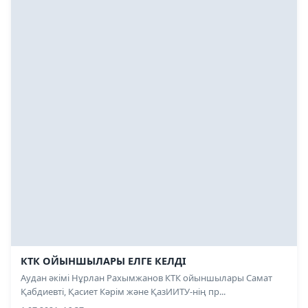
КТК ОЙЫНШЫЛАРЫ ЕЛГЕ КЕЛДІ
Аудан әкімі Нұрлан Рахымжанов КТК ойыншылары Самат
Қабдиевті, Қасиет Кәрім және ҚазИИТУ-нің пр...