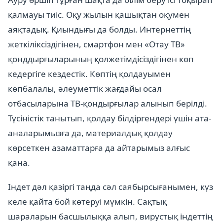
қалмауы тиіс. Оқу жылын қашықтан оқумен
аяқтадық. Қиындығы да болды. Интернеттің
жеткіліксіздігінен, смартфон мен «Отау ТВ»
қонддырғыларының қолжетімдісіздігінен көп
кедергіге кездестік. Көптің қолдауымен
көпбалалы, әлеуметтік жағдайы осал
отбасыларына ТВ-қондырғылар алынып берілді.
Түсіністік танытып, қолдау білдіргендері үшін ата-
аналарымызға да, материалдық қолдау
көрсеткен азаматтарға да айтарымыз алғыс
қана.
Індет дәл қазіргі таңда сәл саябырсығанымен, күз
келе қайта бой көтеруі мүмкін. Сақтық
шараларын басшылыққа алып, вирустық індеттің