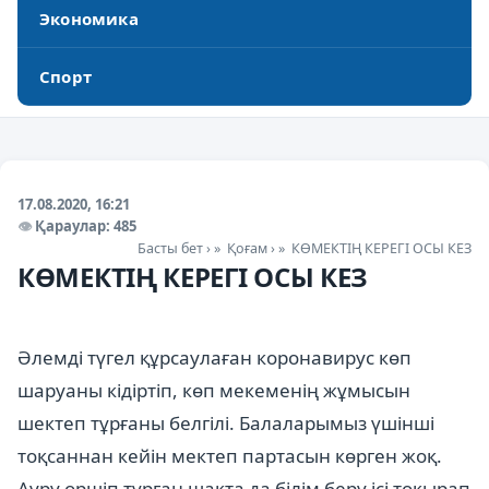
Экономика
Спорт
17.08.2020, 16:21
Қараулар: 485
Басты бет
»
Қоғам
»
КӨМЕКТІҢ КЕРЕГІ ОСЫ КЕЗ
КӨМЕКТІҢ КЕРЕГІ ОСЫ КЕЗ
Әлемді түгел құрсаулаған коронавирус көп
шаруаны кідіртіп, көп мекеменің жұмысын
шектеп тұрғаны белгілі. Балаларымыз үшінші
тоқсаннан кейін мектеп партасын көрген жоқ.
Ауру өршіп тұрған шақта да білім беру ісі тоқырап