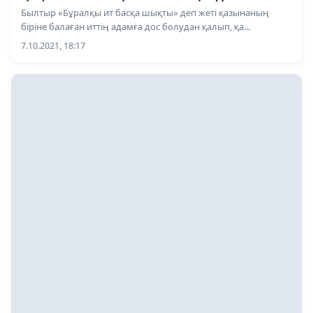
Былтыр «Бұралқы ит басқа шықты» деп жеті қазынаның
біріне балаған иттің адамға дос болудан қалып, қа...
7.10.2021, 18:17