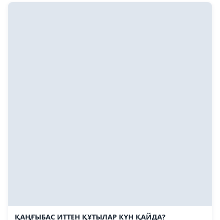
ҚАҢҒЫБАС ИТТЕН ҚҰТЫЛАР КҮН ҚАЙДА?