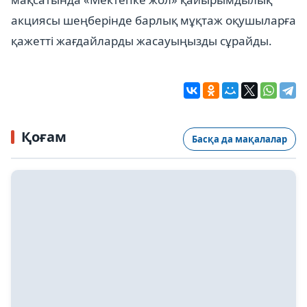
акциясы шеңберінде барлық мұқтаж оқушыларға
қажетті жағдайларды жасауыңызды сұрайды.
Қоғам
Басқа да мақалалар