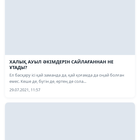
ХАЛЫҚ АУЫЛ ӘКІМДЕРІН САЙЛАҒАННАН НЕ
ҰТАДЫ?
Ел басқару ісі қай заманда да, қай қоғамда да оңай болған
емес. Кеше де, бүгін де, ертең де сола...
29.07.2021, 11:57