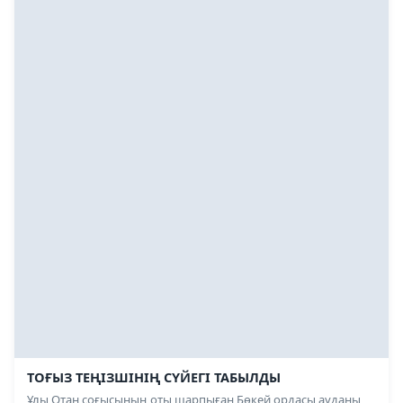
ТОҒЫЗ ТЕҢІЗШІНІҢ СҮЙЕГІ ТАБЫЛДЫ
Ұлы Отан соғысының оты шарпыған Бөкей ордасы ауданы