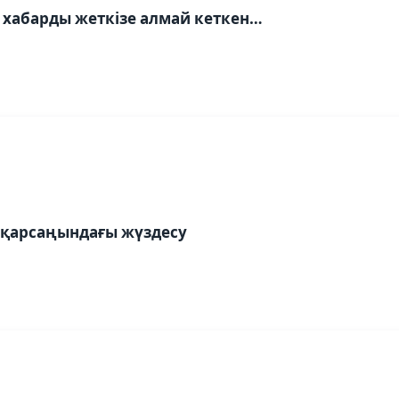
хабарды жеткізе алмай кеткен…
і қарсаңындағы жүздесу