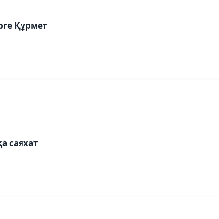
рге Құрмет
а саяхат