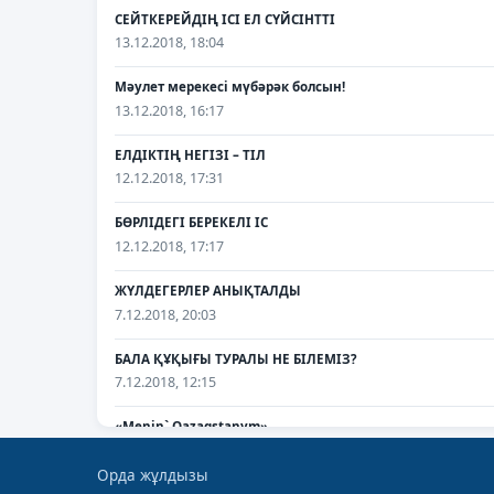
СЕЙТКЕРЕЙДІҢ ІСІ ЕЛ СҮЙСІНТТІ
13.12.2018, 18:04
Мәулет мерекесі мүбәрәк болсын!
13.12.2018, 16:17
ЕЛДІКТІҢ НЕГІЗІ – ТІЛ
12.12.2018, 17:31
БӨРЛІДЕГІ БЕРЕКЕЛІ ІС
12.12.2018, 17:17
ЖҮЛДЕГЕРЛЕР АНЫҚТАЛДЫ
7.12.2018, 20:03
БАЛА ҚҰҚЫҒЫ ТУРАЛЫ НЕ БІЛЕМІЗ?
7.12.2018, 12:15
«Menin` Qazaqstanym»
7.12.2018, 12:13
Орда жұлдызы