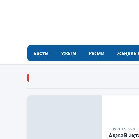
Басты
Ұжым
Ресми
Жаңалы
7.05.2015, 8:26
Ақжайықта