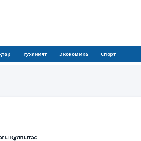
қтар
Руханият
Экономика
Спорт
ғы құлпытас