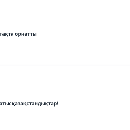
тақта орнатты
батысқазақстандықтар!