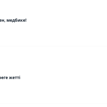
н, медбике!
еге жетті