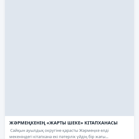
ЖӘРМЕҢКЕНІҢ «ЖАРТЫ ШЕКЕ» КІТАПХАНАСЫ
Сайқын ауылдық округіне қарасты Жәрмеңке елді
мекеніндегі кітапхана екі пәтерлік үйдің бір жағы...