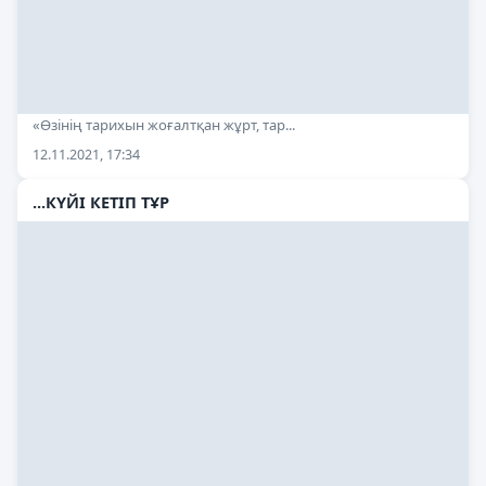
«Өзінің тарихын жоғалтқан жұрт, тар...
12.11.2021, 17:34
...КҮЙІ КЕТІП ТҰР