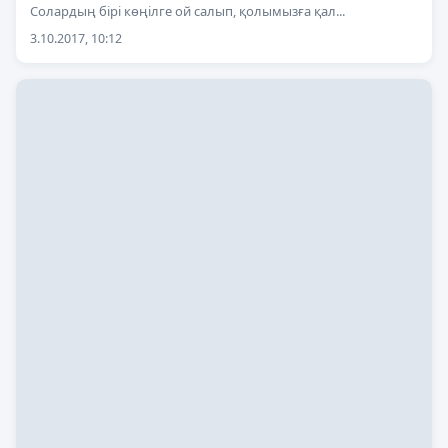
Солардың бірі көңілге ой салып, қолымызға қал...
3.10.2017, 10:12