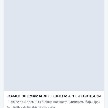
ЖҰМЫСШЫ МАМАНДЫҒЫНЫҢ МӘРТЕБЕСІ ЖОҒАРЫ
Елімізде екі адамның бірінде қос-қостан дипломы бар. Бірақ
сол қатырма қағазында көрсе...