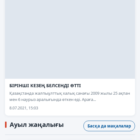
БІРІНШІ КЕЗЕҢ БЕЛСЕНДІ ӨТТІ
Қазақстанда жалпыұлттық халық санағы 2009 жылы 25 ақпан
мен 6 наурыз аралығында өткен еді. Араға...
8.07.2021, 15:03
Ауыл жаңалығы
Басқа да мақалалар