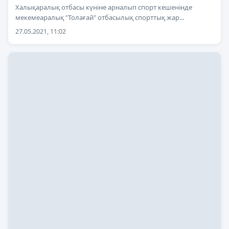
Халықаралық отбасы күніне арналып спорт кешенінде
мекемеаралық "Толағай" отбасылық спорттық жар...
27.05.2021, 11:02