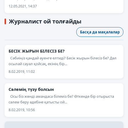
12.05.2021, 14:37
Журналист ой толғайды
Басқа да мақалалар
БЕСІК ЖЫРЫН БІЛЕСІЗ БЕ?
Сәбиіңіз қандай әуенге елтиді? Бесік жырын білесіз бе? Дәл
осылай сауал қойсақ, екінің бір...
8.02.2019, 11:02
Сәлемің түзу болсын
Осы біз жөнді амандаса білеміз бе? Өткенде бір отырыста
сәлем беру әдебіне қатысты ой...
8.02.2019, 10:56