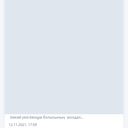
Бөкей уезі Бесқұм болысының молдал...
12.11.2021, 17:59