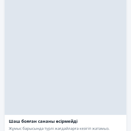
Шаш бояған сананы өсірмейді
Жұмыс барысында түрлі жағдайларға кезігіп жатамыз.