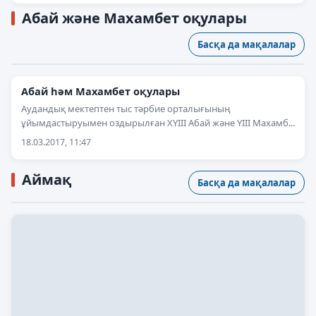
Абай және Махамбет оқулары
Басқа да мақалалар
Абай һәм Махамбет оқулары
Аудандық мектептен тыс тәрбие орталығының
ұйымдастыруымен оздырылған XYIІI Абай және YІII Махамб...
18.03.2017, 11:47
Аймақ
Басқа да мақалалар