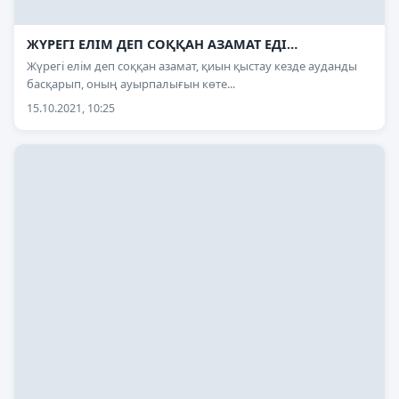
ЖҮРЕГІ ЕЛІМ ДЕП СОҚҚАН АЗАМАТ ЕДІ…
Жүрегі елім деп соққан азамат, қиын қыстау кезде ауданды
басқарып, оның ауырпалығын көте...
15.10.2021, 10:25