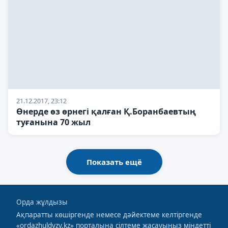
21.12.2017, 23:12
Өнерде өз өрнегі қалған Қ.Боранбаевтың
туғанына 70 жыл
Показать ещё
Орда жұлдызы
Ақпаратты көшіргенде немесе дәйектеме келтiргенде
«ordazhuldyzy.kz» порталына сiлтеме жасауыңыз міндетті