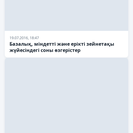
19.07.2016, 18:47
Базалық, міндетті және ерікті зейнетақы
жүйесіндегі соны өзгерістер