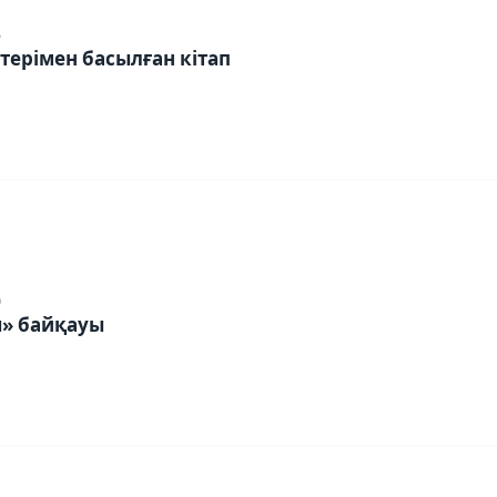
5
терімен басылған кітап
0
ы» байқауы