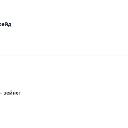
3
рейд
 – зейнет