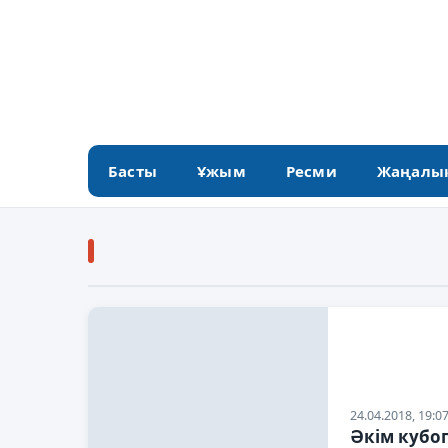
Басты
Ұжым
Ресми
Жаңалы
24.04.2018, 19:0
Әкім кубо