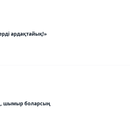
ерді ардақтайық!»
, шымыр боларсың