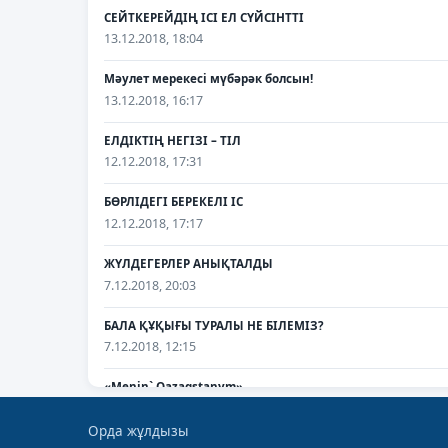
СЕЙТКЕРЕЙДІҢ ІСІ ЕЛ СҮЙСІНТТІ
13.12.2018, 18:04
Мәулет мерекесі мүбәрәк болсын!
13.12.2018, 16:17
ЕЛДІКТІҢ НЕГІЗІ – ТІЛ
12.12.2018, 17:31
БӨРЛІДЕГІ БЕРЕКЕЛІ ІС
12.12.2018, 17:17
ЖҮЛДЕГЕРЛЕР АНЫҚТАЛДЫ
7.12.2018, 20:03
БАЛА ҚҰҚЫҒЫ ТУРАЛЫ НЕ БІЛЕМІЗ?
7.12.2018, 12:15
«Menin` Qazaqstanym»
7.12.2018, 12:13
Орда жұлдызы