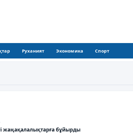
қтар
Руханият
Экономика
Спорт
7
гі жаңақалалықтарға бұйырды