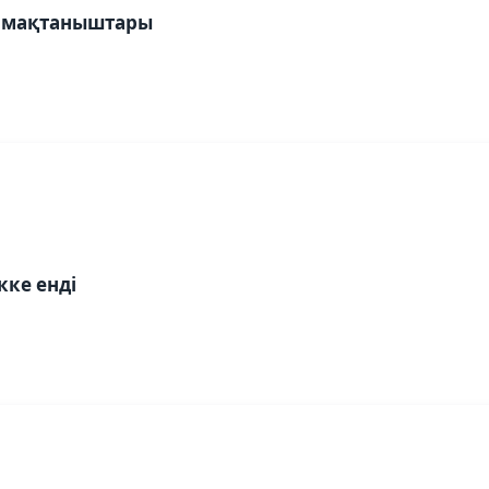
е мақтаныштары
1
кке енді