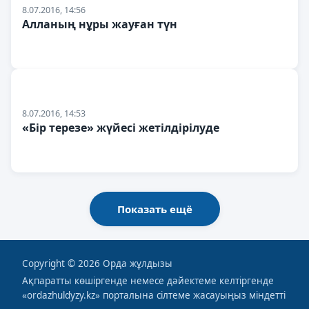
8.07.2016, 14:56
Алланың нұры жауған түн
8.07.2016, 14:53
«Бір терезе» жүйесі жетілдірілуде
Показать ещё
Copyright © 2026 Орда жұлдызы
Ақпаратты көшіргенде немесе дәйектеме келтiргенде
«ordazhuldyzy.kz» порталына сiлтеме жасауыңыз міндетті