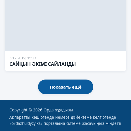
5.12.2019, 15:37
САЙҚЫН ӘКІМІ САЙЛАНДЫ
Показать ещё
Copyright © 2026 Орда жұлдызы
Ақпаратты көшіргенде немесе дәйектеме келтiргенде
«ordazhuldyzy.kz» порталына сiлтеме жасауыңыз міндетті